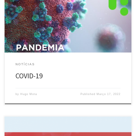
coronavírus daa síndrome respiratória aguda grave 2 (SARS-CoV-2)
afetou a China em 2019 e agora, em 2021, assusta e ameaça um
mundo inteiro que procura se curar desta doença que
transformou o mundo e fez esquecer aquele que não mais existe.
Fomos […]
NOTÍCIAS
COVID-19
by
Hugo Mota
Published
Março 17, 2022