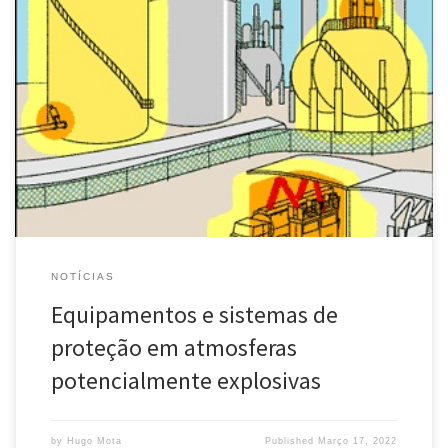
O que vai mudar? Para poderem ser postos à venda ou usados em
Portugal, mesmo gratuitamente, os aparelhos e sistemas de
proteção contra atmosferas potencialmente explosivas têm de ser
fabricados, instalados e usados segundo as regras de segurança
europeias definidas neste decreto-lei. Os produtos a que se
aplicam estas regras incluem: os […]
NOTÍCIAS
Equipamentos e sistemas de
proteção em atmosferas
potencialmente explosivas
by
Hugo Mota
Published
Março 17, 2022