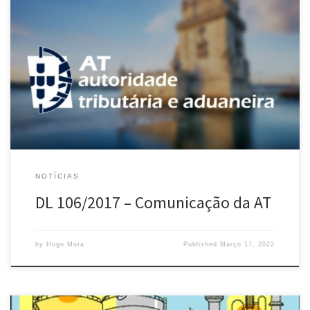
Artigo 1.º Objeto O presente decreto -lei regula a recolha,
publicação e divulgação da informação estatística oficial sobre
acidentes de trabalho. Artigo 2.º Âmbito O presente decreto-lei é
aplicável ao setor privado, incluindo o cooperativo e o social,
bem como a trabalhadores independentes e às entidades
públicas que tenham transferido a responsabilidade de reparação
do acidente […]
NOTÍCIAS
DL 106/2017 – Comunicação da AT
by
Hugo Mota
Published
Março 17, 2022