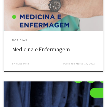
que estão sempre prontos a ajudar-nos com as melhores soluções
para os nossos problemas. Mas […]
NOTÍCIAS
Medicina e Enfermagem
by
Hugo Mota
Published
Março 17, 2022
A segurança é apenas uma palavra, mas pode ter vários
significados, a segurança dos nossos trabalhadores face a ameaçar