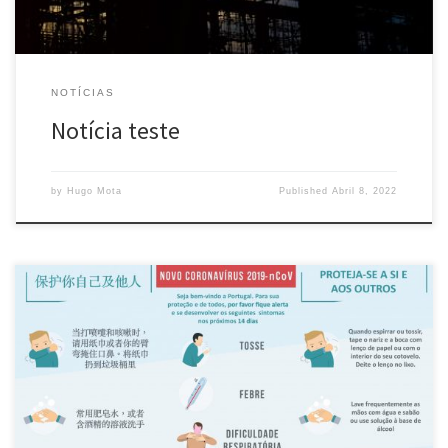
NOTÍCIAS
Notícia teste
by
Hugo Mota
Published
Abril 8, 2022
CCP – Guia de boas práticas para os setores do comércio e
serviços