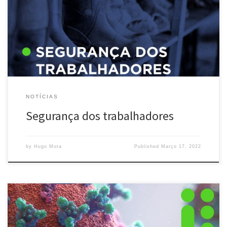
externas e ameaças internas De uma forma externa, a segurança
no trabalho é algo fundamental para uma boa coesão numa
equipa de trabalho, não só para as pessoas se sentirem mais
seguras, mas também […]
NOTÍCIAS
Segurança dos trabalhadores
by
Hugo Mota
Published
Março 17, 2022
A pandemia da Covid-19, uma doença respiratória causada pelo