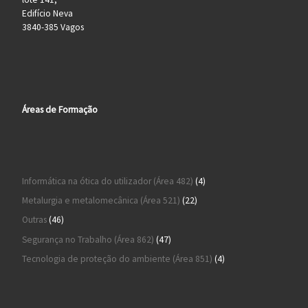
Edifício Neva
3840-385 Vagos
Áreas de Formação
4 produtos
Informática na ótica do utilizador (Área 482)
4
22 produtos
Metalurgia e metalomecânica (Área 521)
22
46 produtos
Outras
46
47 produtos
Segurança no Trabalho (Área 862)
47
4 produtos
Tecnologia de proteção do ambiente (Área 851)
4