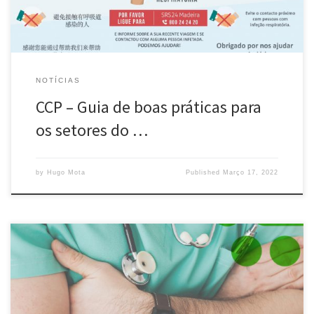
NOTÍCIAS
CCP – Guia de boas práticas para
os setores do …
by
Hugo Mota
Published
Março 17, 2022
Se com a segurança não se deve brincar, com a sua saúde é
extremo deixar as brincadeiras de lado, isto porque não é só as
nossas mães que o garantem, mas sim os profissionais de saúde