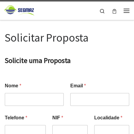
Skip to content
Search
Me
Solicitar Proposta
Solicite uma Proposta
*
N
Nome
*
Email
*
*
I
N
F
I
S
F
e
r
v
Telefone
*
NIF
*
Localidade
*
i
ç
o