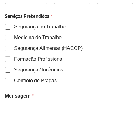
s
T
Serviços Pretendidos
*
e
l
Segurança no Trabalho
e
f
Medicina do Trabalho
o
n
Segurança Alimentar (HACCP)
e
Formação Profissional
Segurança / Incêndios
Controlo de Pragas
Mensagem
*