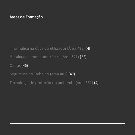
Áreas de Formação
4 produtos
Informática na ótica do utilizador (Área 482)
4
22 produtos
Metalurgia e metalomecânica (Área 521)
22
46 produtos
Outras
46
47 produtos
Segurança no Trabalho (Área 862)
47
4 produtos
Tecnologia de proteção do ambiente (Área 851)
4