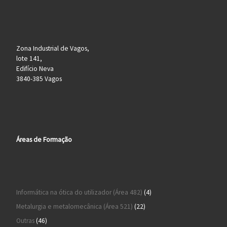
Zona Industrial de Vagos,
lote 141,
Edifício Neva
3840-385 Vagos
Áreas de Formação
4 produtos
Informática na ótica do utilizador (Área 482)
4
22 produtos
Metalurgia e metalomecânica (Área 521)
22
46 produtos
Outras
46