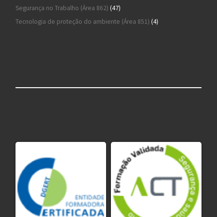
47 produtos
Segurança no Trabalho (Área 862)
47
4 produtos
Tecnologia de proteção do ambiente (Área 851)
4