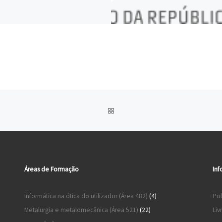
BACK TO POST LIST
Áreas de Formação
Inf
4 produtos
Informática na ótica do utilizador (Área 482)
4
Pol
22 produtos
Metalurgia e metalomecânica (Área 521)
22
Liv