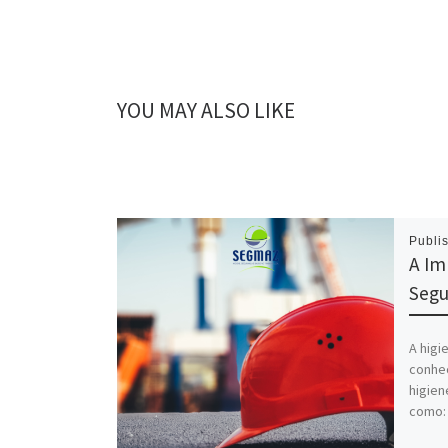
YOU MAY ALSO LIKE
Publi
A Im
Segu
A higi
conhec
higien
como: 