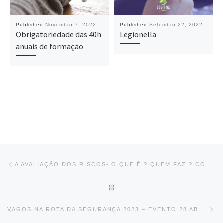
Published
Novembro 7, 2022
Published
Setembro 22, 2022
Obrigatoriedade das 40h
Legionella
anuais de formação
Post navigation
Previous post
A AVALIAÇÃO DOS RISCOS- O QUE É ? QUEM FAZ ? COMO SE FAZ?
BACK TO POST LIST
Ne
V̧AGOS NA ROTA DA SEGURANÇA 2023 – EVENTO 28 ABRIL