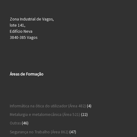
Zona Industrial de Vagos,
lote 141,
Edifício Neva
3840-385 Vagos
Áreas de Formação
4 produtos
Informática na ótica do utilizador (Área 482)
4
22 produtos
Metalurgia e metalomecânica (Área 521)
22
46 produtos
Outras
46
47 produtos
Segurança no Trabalho (Área 862)
47