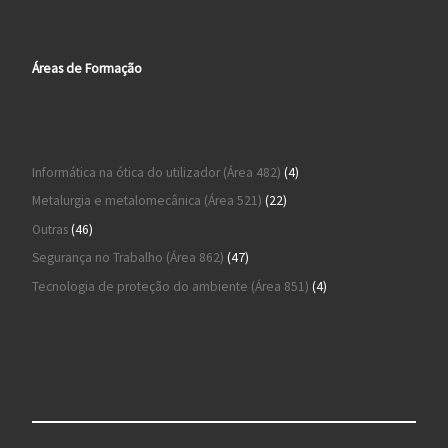
Áreas de Formação
4 produtos
Informática na ótica do utilizador (Área 482)
4
22 produtos
Metalurgia e metalomecânica (Área 521)
22
46 produtos
Outras
46
47 produtos
Segurança no Trabalho (Área 862)
47
4 produtos
Tecnologia de proteção do ambiente (Área 851)
4