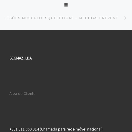
BACK TO POST LIST
Ne
LESÕES MUSCULOESQUELÉTICAS – MEDIDAS PREVENTIVAS
SEGMAZ, LDA.
Área de Cliente
+351 911 069 914 (Chamada para rede móvel nacional)