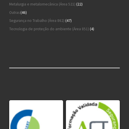
22 produtos
Metalurgia e metalomecânica (Área 521)
22
46 produtos
Outras
46
47 produtos
Segurança no Trabalho (Área 862)
47
4 produtos
Tecnologia de proteção do ambiente (Área 851)
4