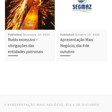
Published
Dezembro 14, 2022
Published
Outubro 10, 2022
Ruído excessivo –
Apresentação Mais
obrigações das
Negócio, dia 4 de
entidades patronais
outubro
Post navigation
Previous post
APRESENTAÇÃO MAIS NEGÓCIO, DIA 4 DE OUTUBRO