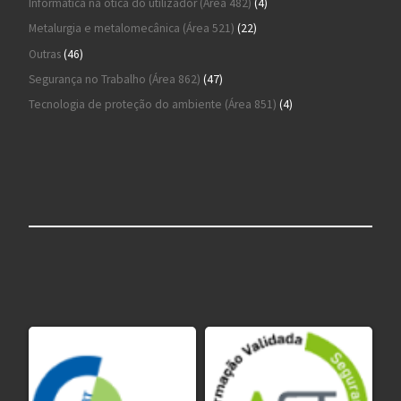
4 produtos
Informática na ótica do utilizador (Área 482)
4
22 produtos
Metalurgia e metalomecânica (Área 521)
22
46 produtos
Outras
46
47 produtos
Segurança no Trabalho (Área 862)
47
4 produtos
Tecnologia de proteção do ambiente (Área 851)
4