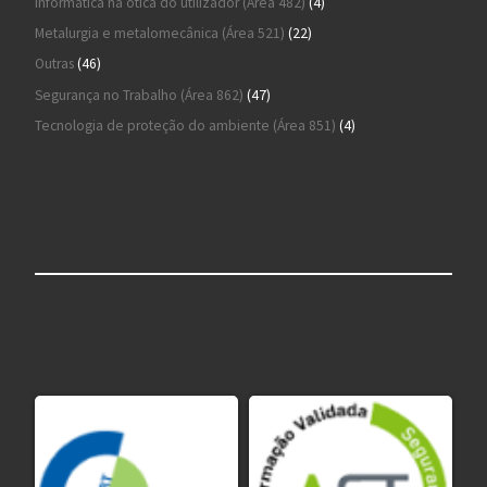
4 produtos
Informática na ótica do utilizador (Área 482)
4
22 produtos
Metalurgia e metalomecânica (Área 521)
22
46 produtos
Outras
46
47 produtos
Segurança no Trabalho (Área 862)
47
4 produtos
Tecnologia de proteção do ambiente (Área 851)
4