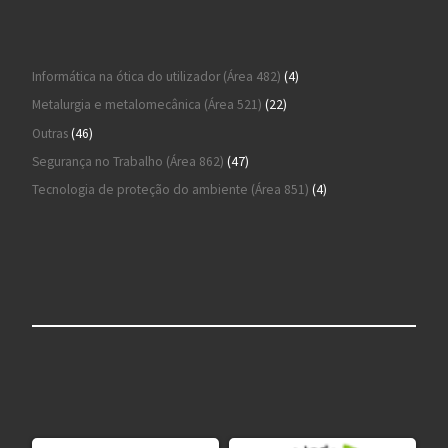
4 produtos
Informática na ótica do utilizador (Área 482)
4
22 produtos
Metalurgia e metalomecânica (Área 521)
22
46 produtos
Outras
46
47 produtos
Segurança no Trabalho (Área 862)
47
4 produtos
Tecnologia de proteção do ambiente (Área 851)
4