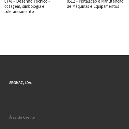
0743 – Desenho Técnico –
8512 – Instalação e Manutenção
cotagem, simbologia e
de Máquinas e Equipamentos
toleranciamento
SEGMAZ, LDA.
Área de Cliente