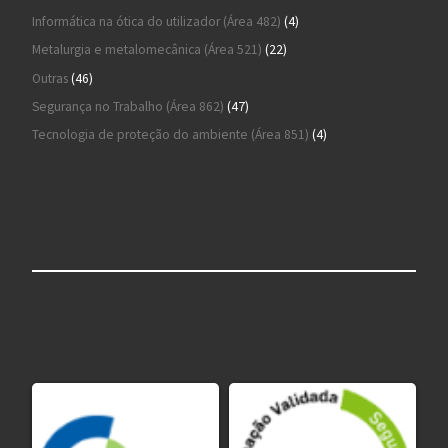
4 produtos
Informática na ótica do utilizador (Área 482)
4
22 produtos
Metalurgia e metalomecânica (Área 521)
22
46 produtos
Outras
46
47 produtos
Segurança no Trabalho (Área 862)
47
4 produtos
Tecnologia de proteção do ambiente (Área 851)
4